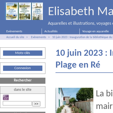
Elisabeth Ma
Aquarelles et illustrations, voyage
Evènements
Actualités
Voyage en aquarelle
Accueil du site
>
Evènements
>
10 juin 2023 : Inauguration de la bibliothèque du
10 juin 2023 :
Mots-clés
Plage en Ré
Connexion
Rechercher
dans le site
La b
>>
mair