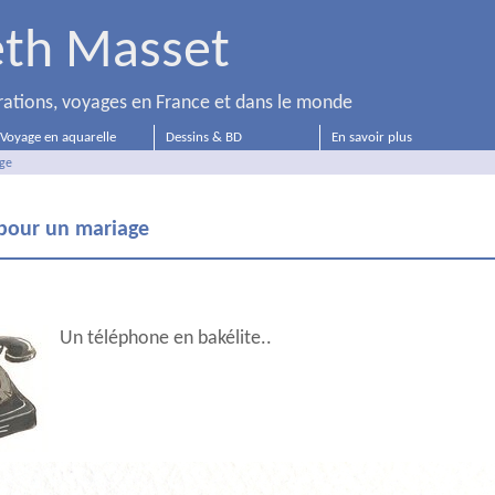
eth Masset
strations, voyages en France et dans le monde
Voyage en aquarelle
Dessins & BD
En savoir plus
age
 pour un mariage
Un téléphone en bakélite..