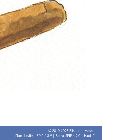
© 2010-2026 Elisabeth Masset
Plan du site
|
SPIP 4.3.9
|
Sarka-SPIP 4.2.0
|
Haut ↑