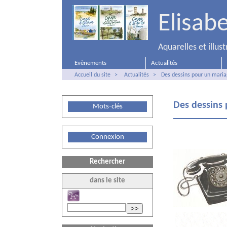
Elisab
Aquarelles et illu
Evènements
Actualités
Accueil du site
>
Actualités
>
Des dessins pour un mari
Des dessins
Mots-clés
Connexion
Rechercher
dans le site
>>