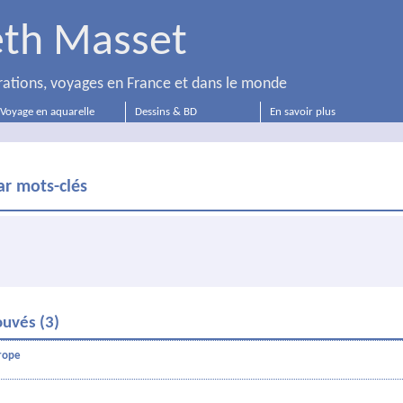
eth Masset
strations, voyages en France et dans le monde
Voyage en aquarelle
Dessins & BD
En savoir plus
r mots-clés
ouvés (3)
urope