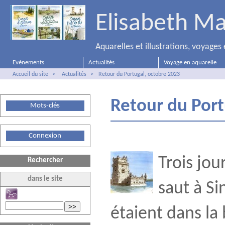
Elisabeth Ma
Aquarelles et illustrations, voyage
Evènements
Actualités
Voyage en aquarelle
Accueil du site
>
Actualités
>
Retour du Portugal, octobre 2023
Retour du Port
Mots-clés
Connexion
Trois jou
Rechercher
dans le site
saut à Si
>>
étaient dans la