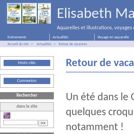
Elisabeth Ma
Aquarelles et illustrations, voyage
Evènements
Actualités
Voyage en aquarelle
Accueil du site
>
Actualités
>
Retour de vacances
Retour de vac
Mots-clés
Connexion
Un été dans le 
Rechercher
dans le site
quelques croqui
>>
notamment !