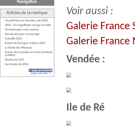
Navigation
Voir aussi :
Articles de la rubrique
Un petit tour en Touraine, juin 2025
Galerie France
2024 : Un magnifique voyage en Italie
Un hommage à une maman.
Des dessins pour un mariage
Galerie France 
Actualité 2023
Retour du Portugal, octobre 2023
La Route des Mimosas
Retour des Cyclades en Grèce (Santorin
et Milos)
Vendée :
Dessins de 2021
Les dessins de 2020
← page précédente
page suivante →
Ile de Ré