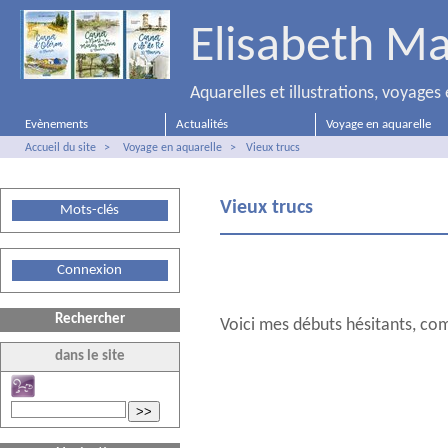
Elisabeth Ma
Aquarelles et illustrations, voyage
Evènements
Actualités
Voyage en aquarelle
Accueil du site
>
Voyage en aquarelle
>
Vieux trucs
Vieux trucs
Mots-clés
Connexion
Rechercher
Voici mes débuts hésitants, comm
dans le site
>>