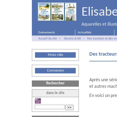
Elisab
Aquarelles et illu
Evènements
Actualités
Accueil du site
>
Dessins & BD
>
Des tracteurs et des ma
Des tracteur
Mots-clés
Connexion
Après une série
Rechercher
et autres mach
dans le site
En voici un pr
>>